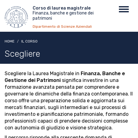
Salta
Menu
Corso di laurea magistrale
Toggl
al
Finanza, banche e gestione dei
top
navig
contenuto
patrimoni
principale
Dipartimento di Scienze Aziendali
HOME
IL CORSO
Scegliere
Scegliere la Laurea Magistrale in
Finanza, Banche e
Gestione dei Patrimoni
significa investire in una
formazione avanzata pensata per comprendere e
governare le dinamiche della finanza contemporanea. Il
corso offre una preparazione solida e aggiornata sui
mercati finanziari, sugli intermediari e sui processi di
investimento e pianificazione patrimoniale, formando
professionisti capaci di prendere decisioni complesse
con autonomia di giudizio e visione strategica.
Il percorso risponde alla crescente domanda di