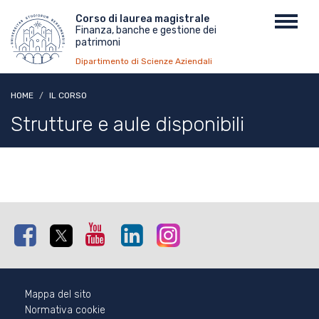
Salta
Menu
Corso di laurea magistrale
Toggl
al
Finanza, banche e gestione dei
top
navig
contenuto
patrimoni
principale
Dipartimento di Scienze Aziendali
HOME
IL CORSO
Strutture e aule disponibili
Facebook
Twitter
Youtube
Linkedin
Instagram
Mappa del sito
Normativa cookie