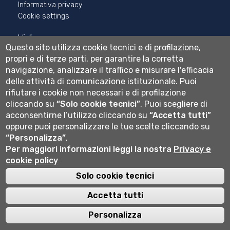
Informativa privacy
Cookie settings
Wi-fi
Questo sito utilizza cookie tecnici e di profilazione,
Webmail
propri e di terze parti, per garantire la corretta
navigazione, analizzare il traffico e misurare l'efficacia
delle attività di comunicazione istituzionale.
Puoi
Università degli studi di Bergamo
rifiutare i cookie non necessari e di profilazione
via Salvecchio 19
cliccando su
“Solo cookie tecnici”
.
Puoi scegliere di
24129 Bergamo
acconsentirne l’utilizzo cliccando su
“Accetta tutti”
Cod. Fiscale 80004350163
P.IVA 01612800167
oppure puoi personalizzare le tue scelte cliccando su
Centralino 035 2052111
“Personalizza”
.
Per maggiori informazioni leggi la nostra
Privacy e
cookie policy
Solo cookie tecnici
Accetta tutti
Personalizza