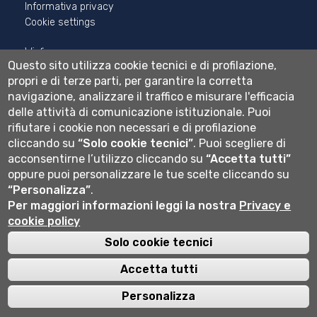
Informativa privacy
Cookie settings
Wi-fi
Questo sito utilizza cookie tecnici e di profilazione,
Webmail
propri e di terze parti, per garantire la corretta
navigazione, analizzare il traffico e misurare l'efficacia
delle attività di comunicazione istituzionale.
Puoi
Università degli studi di Bergamo
rifiutare i cookie non necessari e di profilazione
via Salvecchio 19
cliccando su
“Solo cookie tecnici”
.
Puoi scegliere di
24129 Bergamo
acconsentirne l’utilizzo cliccando su
“Accetta tutti”
Cod. Fiscale 80004350163
P.IVA 01612800167
oppure puoi personalizzare le tue scelte cliccando su
Centralino 035 2052111
“Personalizza”
.
Per maggiori informazioni leggi la nostra
Privacy e
cookie policy
Solo cookie tecnici
Accetta tutti
Personalizza