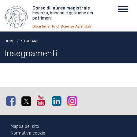
Salta
Menu
Corso di laurea magistrale
Toggl
al
Finanza, banche e gestione dei
top
navig
contenuto
patrimoni
principale
Dipartimento di Scienze Aziendali
HOME
STUDIARE
Insegnamenti
Facebook
Twitter
Youtube
Linkedin
Instagram
Mappa del sito
Normativa cookie